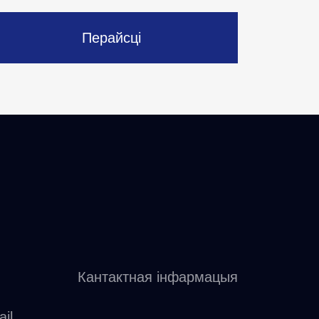
Перайсці
Кантактная інфармацыя
il