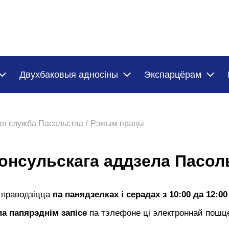
Двухбаковыя адносіны
Экспарцёрам
ая служба Пасольства /
Рэжым працы
онсульскага аддзела Пасол
 праводзіцца
па панядзелках
і серадах
з 10:00 да 12:00
па папярэднім запісе
па тэлефоне ці электроннай пошц