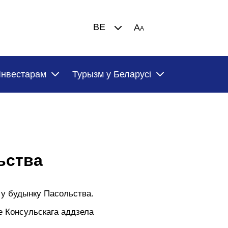
BE
A
A
Iнвестарам
Турызм у Беларусi
ьства
у будынку Пасольства.
е Консульскага аддзела