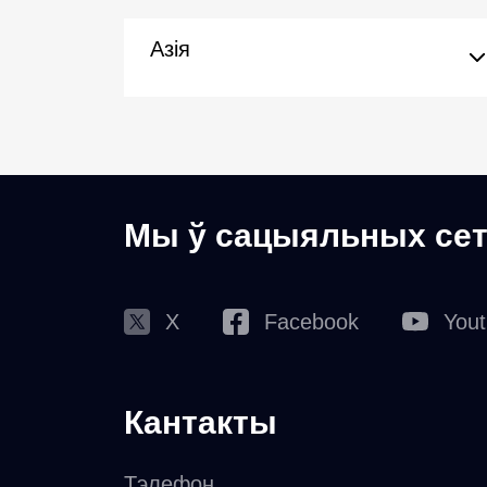
Азія
Мы ў сацыяльных сет
X
Facebook
You
Кантакты
Тэлефон