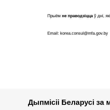
Прыём
не праводзіцца
ў дні, я
Email: korea.consul@mfa.gov.by
Дыпмісіі Беларусі за