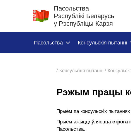
Пасольства
Рэспублікі Беларусь
у Рэспубліцы Карэя
Пасольства
Консульскія пытанні
/
Консульскія пытанні /
Консульск
Рэжым працы к
Прыём па консульскіх пытаннях
Прыём ажыццяўляецца
строга 
Пасольства.