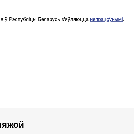
кія ў Рэспубліцы Беларусь з'яўляюцца
непрацоўнымі
.
 мяжой