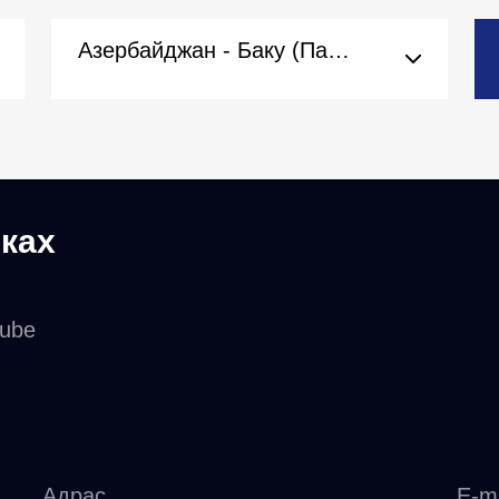
Азербайджан - Баку (Пасольства)
ках
tube
Адрас
E-ma