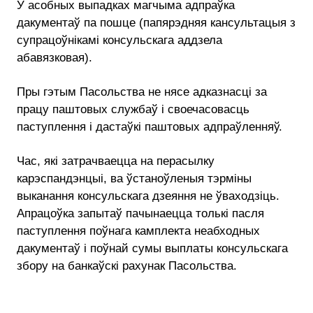
У асобных выпадках магчыма адпраўка
дакументаў па пошце (папярэдняя кансультацыя з
супрацоўнікамі консульскага аддзела
абавязковая).
Пры гэтым Пасольства не нясе адказнасці за
працу паштовых службаў і своечасовасць
паступлення і дастаўкі паштовых адпраўленняў.
Час, які затрачваецца на перасылку
карэспандэнцыі, ва ўстаноўленыя тэрміны
выканання консульскага дзеяння не ўваходзіць.
Апрацоўка запытаў пачынаецца толькі пасля
паступлення поўнага камплекта неабходных
дакументаў і поўнай сумы выплаты консульскага
збору на банкаўскі рахунак Пасольства.