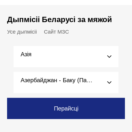
Дыпмісіі Беларусі за мяжой
Усе дыпмісіі
Сайт МЗС
Азія
Азербайджан - Баку (Пасольства)
Перайсці