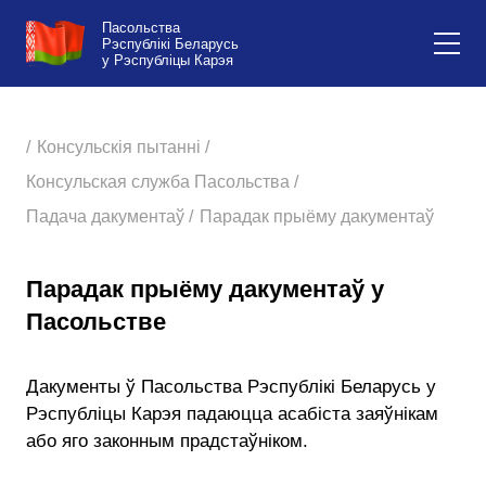
Пасольства
Рэспублікі Беларусь
у Рэспубліцы Карэя
/
Консульскія пытанні /
Консульская служба Пасольства /
Падача дакументаў /
Парадак прыёму дакументаў
Парадак прыёму дакументаў у
Пасольстве
Дакументы ў Пасольства Рэспублікі Беларусь у
Рэспубліцы Карэя падаюцца асабіста заяўнікам
або яго законным прадстаўніком.